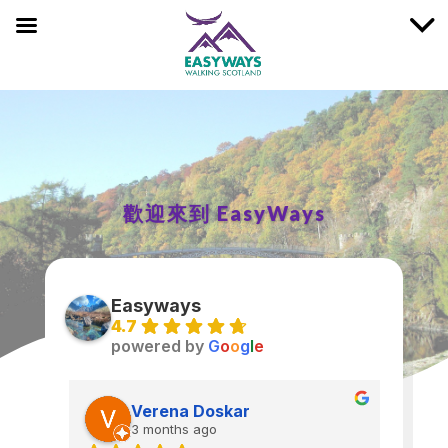
歡迎來到 EasyWays
Easyways
4.7
powered by
G
o
o
g
l
e
Verena Doskar
3 months ago