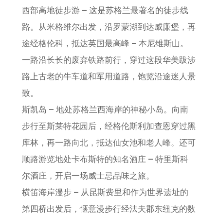
西部高地徒步游 – 这是苏格兰最著名的徒步线
路。从米格维尔出发，沿罗蒙湖到达威廉堡，再
途经格伦科，抵达英国最高峰 – 本尼维斯山。
一路沿长长的废弃铁路前行，穿过这段华美跋涉
路上古老的牛车道和军用道路，饱览沿途迷人景
致。
斯凯岛 – 地处苏格兰西海岸的神秘小岛。向南
步行至斯莱特花园后，经格伦斯利加查恩穿过黑
库林，再一路向北，抵达仙女池和老人峰。还可
顺路游览地处卡布斯特的知名酒庄 – 特里斯科
尔酒庄，开启一场威士忌品味之旅。
横笛海岸漫步 – 从昆斯费里和作为世界遗址的
第四桥出发后，惬意漫步行经法夫郡东纽克的数