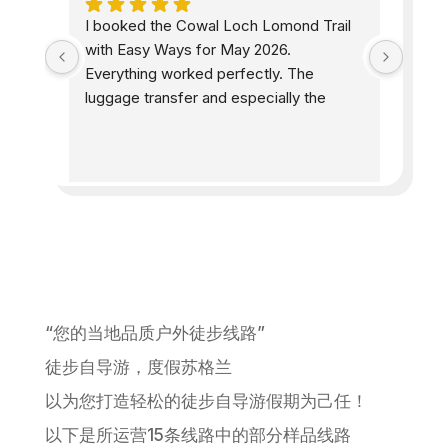
he 
I booked the Cowal Loch Lomond Trail 
Easyw
 All 
with Easy Ways for May 2026. 
accom
e 
Everything worked perfectly. The 
peopl
as 
luggage transfer and especially the 
helpf
 the 
accommodations were exactly as I had 
were 
ell 
hoped. The information provided 
while
d as 
beforehand was excellent and detailed, 
well-
including where to eat and shop. The 
and s
e 
price-performance ratio is very good. I 
stunn
s. 
will definitely book another trail with 
d 
Easy Ways. 100% satisfied.
one!
“您的当地品质户外徒步线路”
徒步自导游，度假苏格兰
以为您打造轻松的徒步自导游假期为己任！
以下是所运营15条线路中的部分样品线路