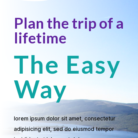
Plan the trip of a
lifetime
The Easy
Way
lorem ipsum dolor sit amet, consectetur
adipisicing elit, sed do eiusmod tempor