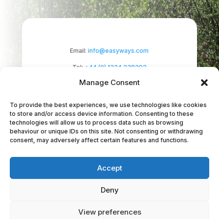
Email:
info@easyways.com
Tel:
+44 (0) 1324 238292
Manage Consent
To provide the best experiences, we use technologies like cookies
to store and/or access device information. Consenting to these
technologies will allow us to process data such as browsing
behaviour or unique IDs on this site. Not consenting or withdrawing
Easyways Ltd is a Scottish company registered
consent, may adversely affect certain features and functions.
at Haypark Marchmont Avenue,
Accept
Polmont, Falkirk, FK2 0NZ. Company No:
SC294464.
Deny
Copyright EasyWays 2023 |
Privacy
|
Terms &
View preferences