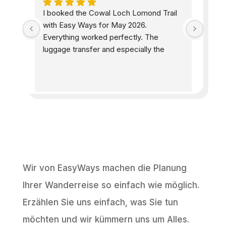
he 
I booked the Cowal Loch Lomond Trail 
Easyw
 All 
with Easy Ways for May 2026. 
accom
e 
Everything worked perfectly. The 
peopl
as 
luggage transfer and especially the 
helpf
 the 
accommodations were exactly as I had 
were 
ell 
hoped. The information provided 
while
d as 
beforehand was excellent and detailed, 
well-
including where to eat and shop. The 
and s
e 
price-performance ratio is very good. I 
stunn
s. 
will definitely book another trail with 
d 
Easy Ways. 100% satisfied.
one!
Wir von EasyWays machen die Planung
Ihrer Wanderreise so einfach wie möglich.
Erzählen Sie uns einfach, was Sie tun
möchten und wir kümmern uns um Alles.