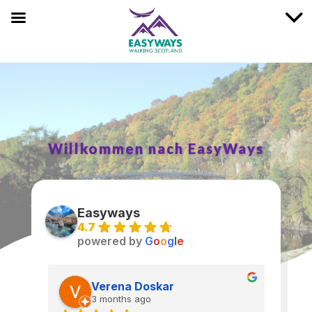
Willkommen nach EasyWays
Easyways
4.7
powered by
G
o
o
g
l
e
Verena Doskar
3 months ago